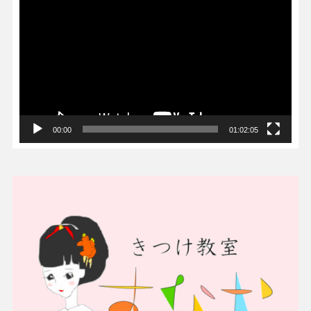
画
プ
レ
ー
ヤ
ー
00:00
01:02:05