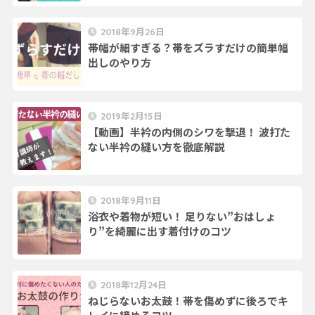
2018年9月26日
帯幅が細すぎる？帯をズラすだけの簡単幅
出しのやり方
2019年2月15日
【動画】半衿の内側のシワを撃退！ 波打た
ない半衿の縫い方を徹底解説
2018年9月11日
浴衣や着物が短い！ 足りない”おはしょ
り”を綺麗に出す着付けのコツ
2018年12月24日
ねじらないお太鼓！帯を傷めずに後ろでキ