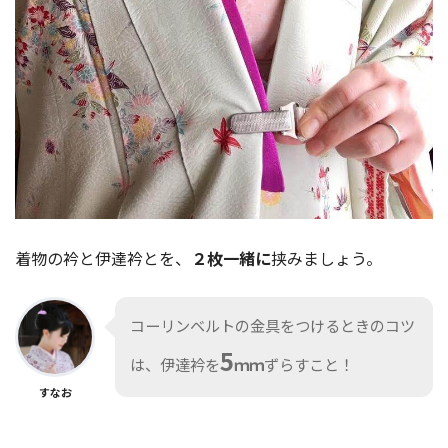
着物の衿と伊達衿とを、
２枚一緒に
挟みましょう。
コーリンベルトの金具をつけるときのコツ
5
は、伊達衿を
ｍｍ
ずらすこと！
すなお