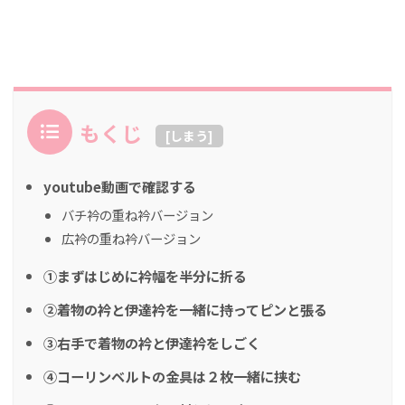
もくじ
[
しまう
]
youtube動画で確認する
バチ衿の重ね衿バージョン
広衿の重ね衿バージョン
①まずはじめに衿幅を半分に折る
②着物の衿と伊達衿を一緒に持ってピンと張る
③右手で着物の衿と伊達衿をしごく
④コーリンベルトの金具は２枚一緒に挟む