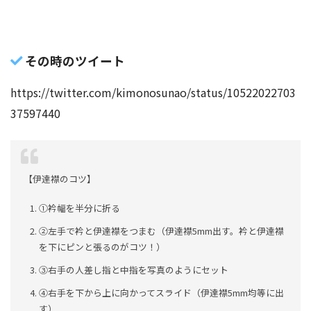
その時のツイート
https://twitter.com/kimonosunao/status/10522022703
37597440
【伊達襟のコツ】
①衿幅を半分に折る
②左手で衿と伊達襟をつまむ（伊達襟5mm出す。衿と伊達襟
を下にピンと張るのがコツ！）
③右手の人差し指と中指を写真のようにセット
④右手を下から上に向かってスライド（伊達襟5mm均等に出
す）