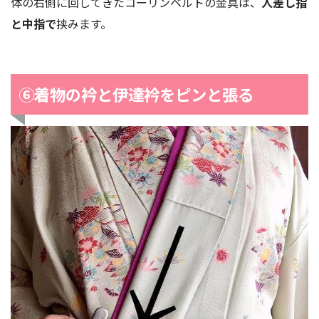
体の右側に回してきたコーリンベルトの金具は、
人差し指
と中指で
挟みます。
⑥着物の衿と伊達衿をピンと張る