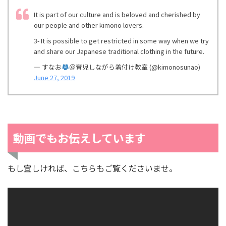
It is part of our culture and is beloved and cherished by
our people and other kimono lovers.
3- It is possible to get restricted in some way when we try
and share our Japanese traditional clothing in the future.
— すなお
＠育児しながら着付け教室 (@kimonosunao)
June 27, 2019
動画でもお伝えしています
もし宜しければ、こちらもご覧くださいませ。