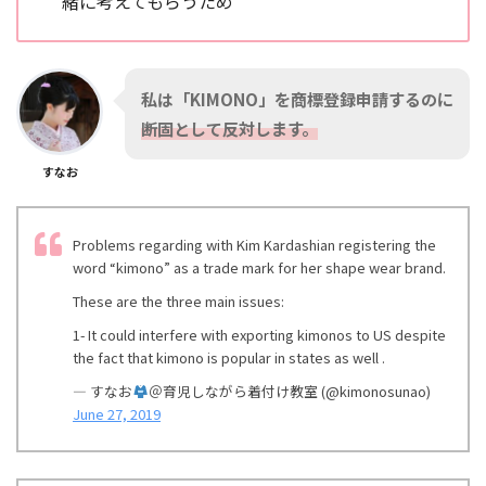
緒に考えてもらうため
私は「KIMONO」を商標登録申請するのに
断固として反対します。
すなお
Problems regarding with Kim Kardashian registering the
word “kimono” as a trade mark for her shape wear brand.
These are the three main issues:
1- It could interfere with exporting kimonos to US despite
the fact that kimono is popular in states as well .
— すなお
＠育児しながら着付け教室 (@kimonosunao)
June 27, 2019