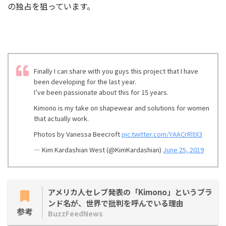
の独占を狙っています。
Finally I can share with you guys this project that I have
been developing for the last year.
I’ve been passionate about this for 15 years.
Kimono is my take on shapewear and solutions for women
that actually work.
Photos by Vanessa Beecroft
pic.twitter.com/YAACrRltX3
— Kim Kardashian West (@KimKardashian)
June 25, 2019
アメリカ人セレブ発表の「Kimono」というブラ
ンド名が、世界で批判を呼んでいる理由
参考
BuzzFeedNews