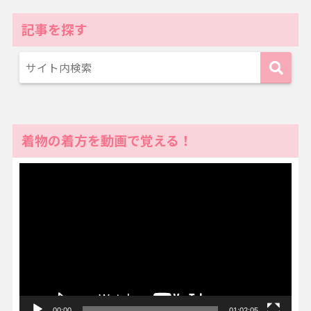
記事を探す
着物の着方を動画で覚える！
動
画
プ
レ
ー
ヤ
ー
00:00
01:02:05