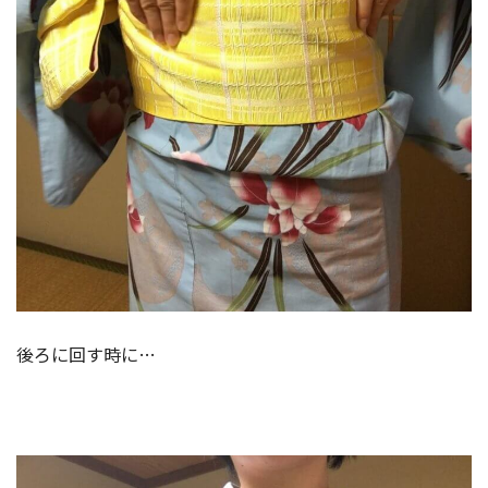
手順4
持ちかえて、また回す
後ろに回す時に…