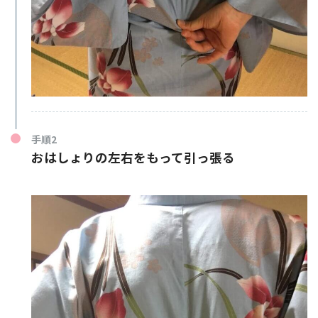
着物のズレを修正するため
これで完成！……と言いたいところですが、
もう少しの工夫でより美しい後ろ姿を作るこ
手順2
とができます。
おはしょりの左右
をもって引っ張る
すなお