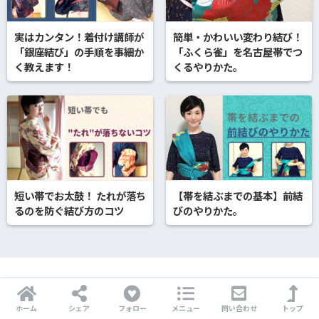
実はカンタン！着付け講師が
簡単・かわいい変わり結び！
「銀座結び」の手順を事細か
「ふくら雀」を名古屋帯でつ
く教えます！
くるやりかた。
短い帯でお太鼓！ たれが落ち
【帯を結ぶまでの基本】前結
るのを防ぐ結び方のコツ
びのやりかた。
コメントを残す
ホーム
シェア
フォロー
メニュー
問い合わせ
トップ