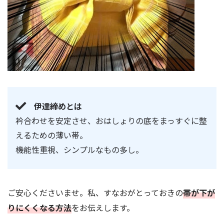
伊達締めとは
衿合わせを安定させ、おはしょりの底をまっすぐに整
えるための薄い帯。
機能性重視、シンプルなもの多し。
写真のように、
伊達締めと帯のあいだに指をいれながら
、2か
所をしっかりと持ってください。
ご安心くださいませ。私、すなおがとっておきの
帯が下が
りにくくなる方法
をお伝えします。
手順3