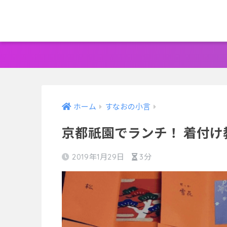
ホーム
すなおの小言
京都祇園でランチ！ 着付
2019年1月29日
3分