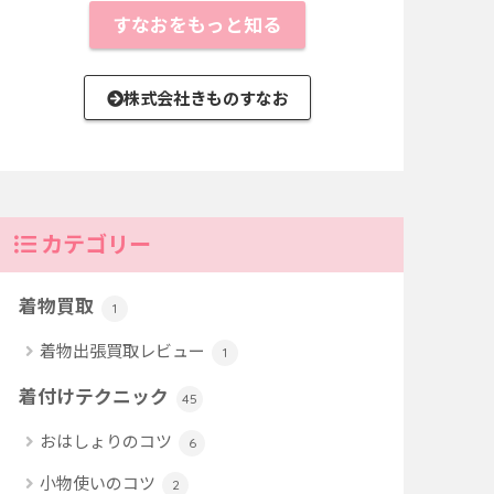
すなおをもっと知る
株式会社きものすなお
カテゴリー
着物買取
1
着物出張買取レビュー
1
着付けテクニック
45
おはしょりのコツ
6
小物使いのコツ
2