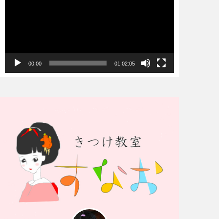
プ
レ
ー
ヤ
00:00
01:02:05
ー