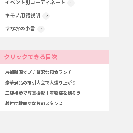
イベント別コーディネート
1
キモノ用語説明
12
すなおの小言
7
クリックできる目次
京都祇園でプチ贅沢な和食ランチ
豪華景品の福引大会で大盛り上がり
三脚持参で写真撮影！着物姿を残そう
着付け教室すなおのスタンス