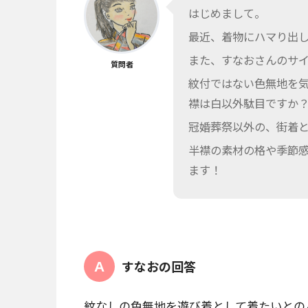
はじめまして。
最近、着物にハマり出
また、すなおさんのサイ
質問者
紋付ではない色無地を
襟は白以外駄目ですか
冠婚葬祭以外の、街着
半襟の素材の格や季節感
ます！
すなおの回答
紋なしの色無地を遊び着として着たいとの