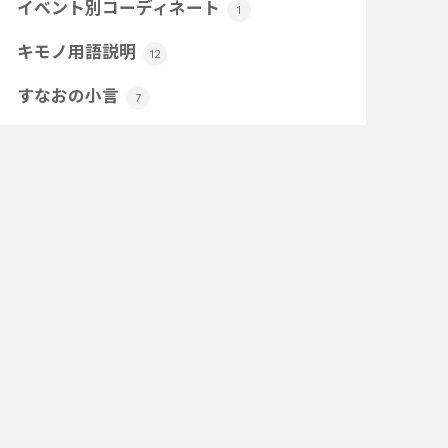
イベント別コーディネート
1
キモノ用語説明
12
すなおの小言
7