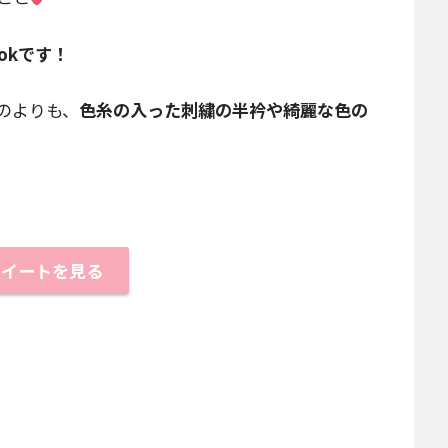
okです！
のよりも、
色糸の入った刺繍の半衿や綺麗な色の
ツイートを見る