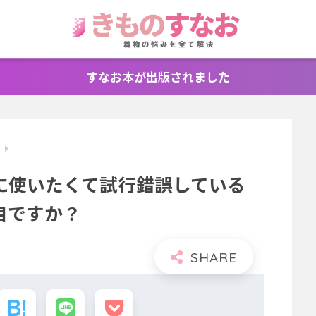
すなお本が出版されました
識
に使いたくて試行錯誤している
目ですか？