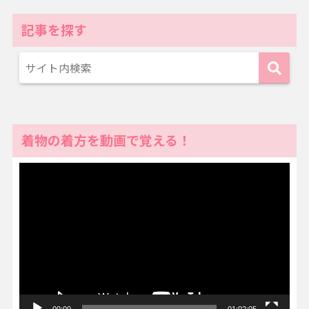
記事を探す
着物の着方を動画で覚える！
動
画
プ
レ
ー
ヤ
ー