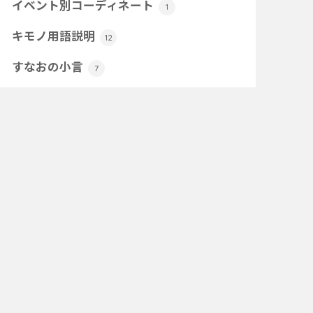
イベント別コーディネート
1
キモノ用語説明
12
すなおの小言
7