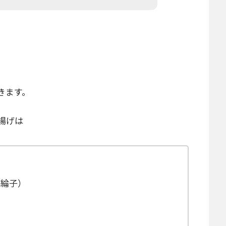
きます。
揚げは
た綸子）