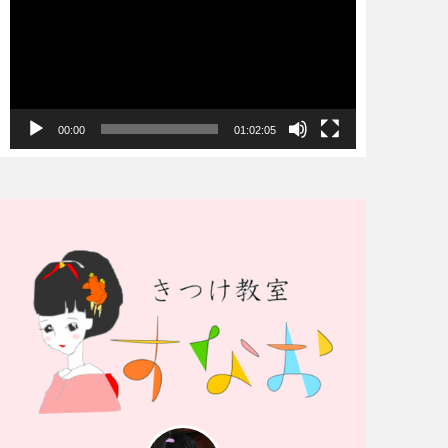
プ
レ
ー
ヤ
00:00
01:02:05
ー