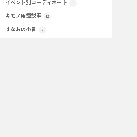
イベント別コーディネート
1
キモノ用語説明
12
すなおの小言
7